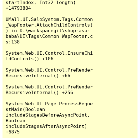
startIndex, Int32 length) 
+14793884

UMall.UI.SaleSystem.Tags.Common
_WapFooter.AttachChildControls(
) in D:\warkspacegit\shop-asp-
baba\UI\Tags\Common_WapFooter.c
s:138

System.Web.UI.Control.EnsureChi
ldControls() +106

System.Web.UI.Control.PreRender
RecursiveInternal() +66

System.Web.UI.Control.PreRender
RecursiveInternal() +256

System.Web.UI.Page.ProcessReque
stMain(Boolean 
includeStagesBeforeAsyncPoint, 
Boolean 
includeStagesAfterAsyncPoint) 