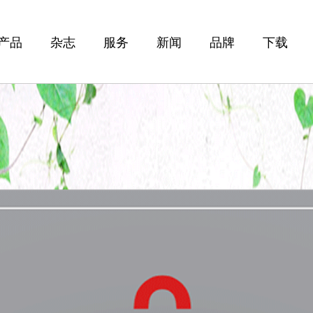
产品
杂志
服务
新闻
品牌
下载