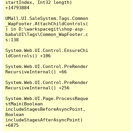
startIndex, Int32 length) 
+14793884

UMall.UI.SaleSystem.Tags.Common
_WapFooter.AttachChildControls(
) in D:\warkspacegit\shop-asp-
baba\UI\Tags\Common_WapFooter.c
s:138

System.Web.UI.Control.EnsureChi
ldControls() +106

System.Web.UI.Control.PreRender
RecursiveInternal() +66

System.Web.UI.Control.PreRender
RecursiveInternal() +256

System.Web.UI.Page.ProcessReque
stMain(Boolean 
includeStagesBeforeAsyncPoint, 
Boolean 
includeStagesAfterAsyncPoint) 