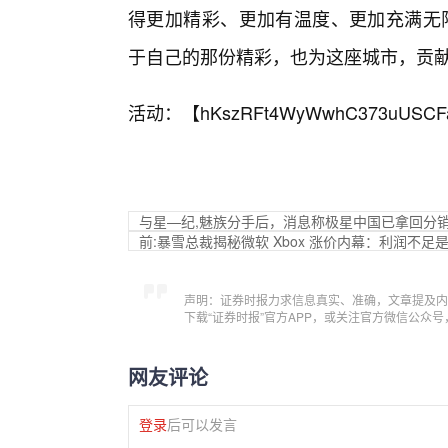
得更加精彩、更加有温度、更加充满无限
于自己的那份精彩，也为这座城市，贡
活动：【
hKszRFt4WyWwhC373uUSCF
与星—纪,魅族分手后，消息称极星中国已拿回分
前:暴雪总裁揭秘微软 Xbox 涨价内幕：利润不足
声明：证券时报力求信息真实、准确，文章提及内
下载“证券时报”官方APP，或关注官方微信公众
网友评论
登录
后可以发言