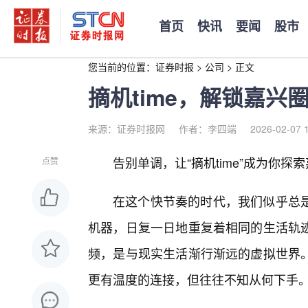
首页
快讯
要闻
股市
您当前的位置：
证券时报
>
公司
>
正文
摘机time，解锁嘉兴
来源：证券时报网
作者：李四端
2026-02-07 
告别单调，让“摘机time”成为你探
点赞
在这个快节奏的时代，我们似乎总是
机器，日复一日地重复着相同的生活轨
频，是与现实生活渐行渐远的虚拟世界
更有温度的连接，但往往不知从何下手