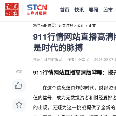
首页
快讯
要闻
股市
您当前的位置：
证券时报
>
公司
>
正文
911行情网站直播高
是时代的脉搏
来源：证券时报网
作者：张宏民
2026-02-07 
911行情网站直播高清版哔哩：拨
点赞
在这个信息爆💥炸的时代，财经资
值的信号，成为无数投资者和财经爱好者共
的出现，无疑为这一挑战提供了全新的