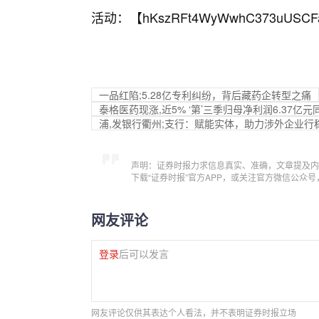
活动：【
hKszRFt4WyWwhC373uUSCF
一品红陷;5.28亿专利纠纷，背后藏药企转型之痛
泰格医药现涨,近5% ‘第’三季归母净利润6.37亿元同
浦,发银行衢州;支行：赋能实体，助力涉外企业行
声明：证券时报力求信息真实、准确，文章提及内
下载“证券时报”官方APP，或关注官方微信公众
网友评论
登录
后可以发言
网友评论仅供其表达个人看法，并不表明证券时报立场