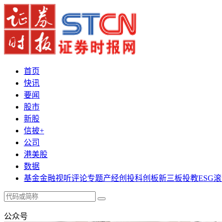
首页
快讯
要闻
股市
新股
信披+
公司
港美股
数据
基金
金融
视听
评论
专题
产经
创投
科创板
新三板
投教
ESG
滚
公众号